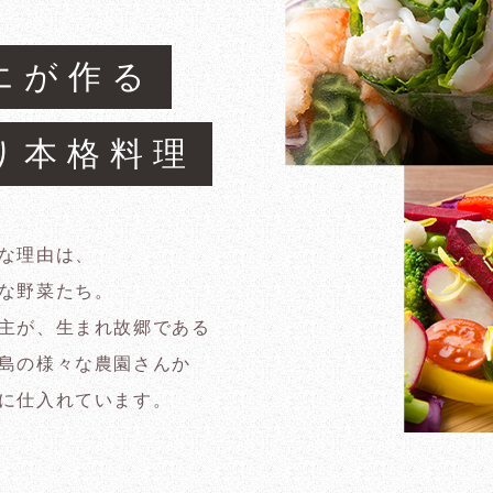
エが作る
り本格料理
な理由は、
な野菜たち。
主が、生まれ故郷である
島の様々な農園さんか
に仕入れています。