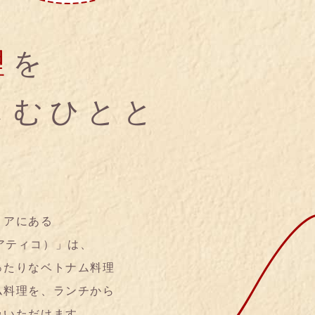
理
を
しむひとと
リアにある
ジアティコ）」は、
ったりなベトナム料理
ム料理を、ランチから
みいただけます。