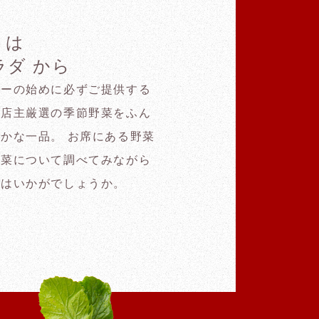
りは
ダ から
ューの始めに必ずご提供する
、店主厳選の季節野菜をふん
かな一品。 お席にある野菜
野菜について調べてみながら
てはいかがでしょうか。